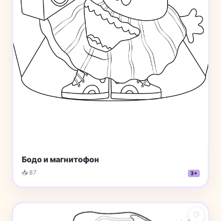
Бодо и магнитофон
📥 87
3+
♡