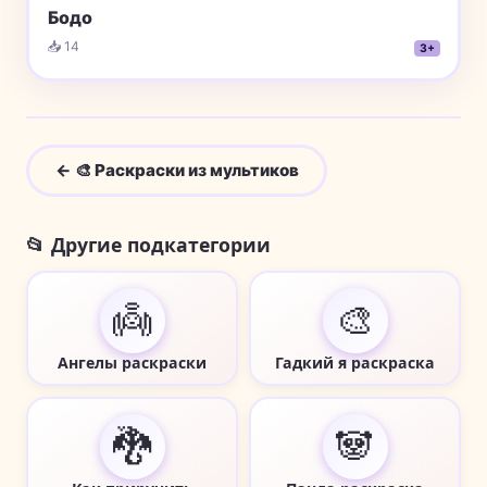
Бодо
📥 14
3+
← 🎨 Раскраски из мультиков
📂 Другие подкатегории
👼
🎨
Ангелы раскраски
Гадкий я раскраска
🐉
🐼