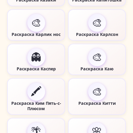
🎨
🎨
Раскраска Карлик нос
Раскраска Карлсон
👻
🎨
Раскраска Каспер
Раскраска Каю
🖍️
🎨
Раскраска Ким Пять-с-
Раскраска Китти
Плюсом
🌴
🌸