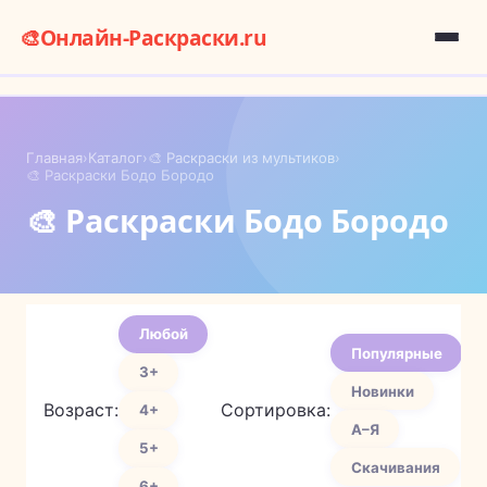
🎨
Онлайн-Раскраски.ru
Главная
›
Каталог
›
🎨 Раскраски из мультиков
›
🎨 Раскраски Бодо Бородо
🎨 Раскраски Бодо Бородо
Любой
Популярные
3+
Новинки
Возраст:
Сортировка:
4+
А–Я
5+
Скачивания
6+