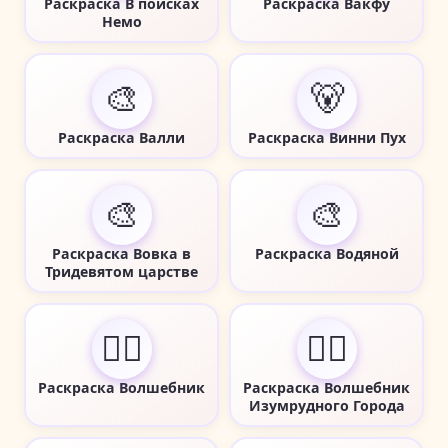
Раскраска В поисках
Раскраска Вакфу
Немо
🎨
🐻
Раскраска Валли
Раскраска Винни Пух
🎨
🎨
Раскраска Вовка в
Раскраска Водяной
Тридевятом царстве
🧙‍♂️
🧙‍♂️
Раскраска Волшебник
Раскраска Волшебник
Изумрудного Города