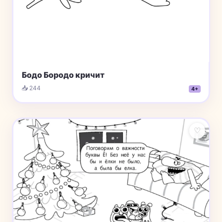
Бодо Бородо кричит
📥 244
4+
♡