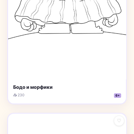
Бодо и морфики
📥 230
6+
♡