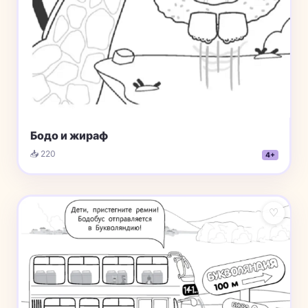
Бодо и жираф
📥 220
4+
♡