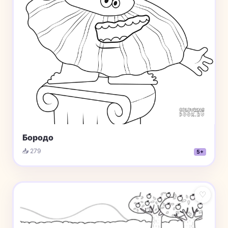
Бородо
📥 279
5+
♡