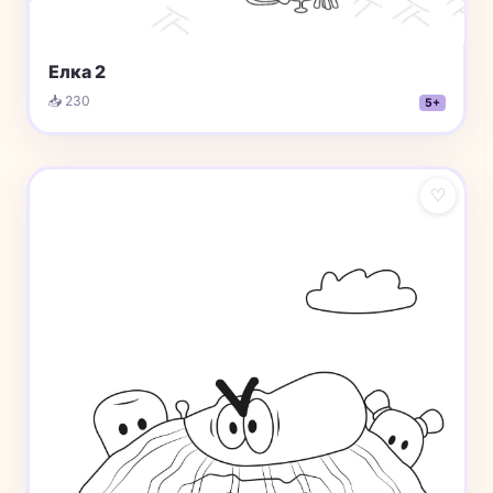
Елка 2
📥 230
5+
♡