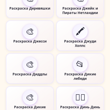
Раскраска Деревяшки
Раскраска Джейк и
Пираты Нетландии
🎨
🖍️
Раскраска Джесси
Раскраска Джуди
Хоппс
🎨
📂
Раскраска Диддлы
Раскраска Дикие
лебеди
🎨
🧚‍♀️
Раскраска Дикие
Раскраска Динь Динь