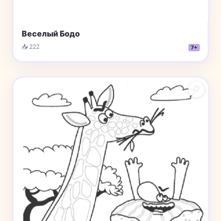
Веселый Бодо
📥 222
7+
♡