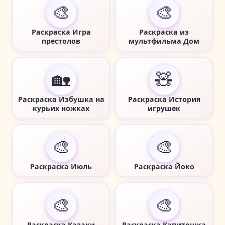
🎨
🎨
Раскраска Игра
Раскраска из
престолов
мультфильма Дом
🏡
🧸
Раскраска Избушка на
Раскраска История
курьих ножках
игрушек
🎨
🎨
Раскраска Июль
Раскраска Йоко
🎨
🎨
Раскраска Казаки
Раскраска Капитошка