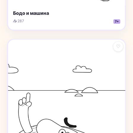
Бодо и машина
📥 287
7+
♡