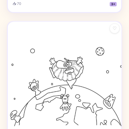
📥 70
3+
♡