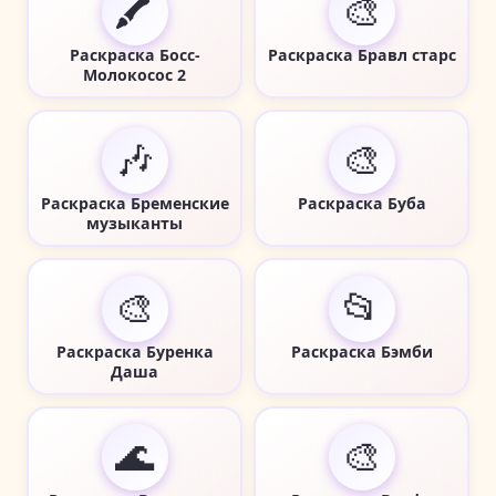
🖍️
🎨
Раскраска Босс-
Раскраска Бравл старс
Молокосос 2
🎶
🎨
Раскраска Бременские
Раскраска Буба
музыканты
🎨
📂
Раскраска Буренка
Раскраска Бэмби
Даша
🌊
🎨