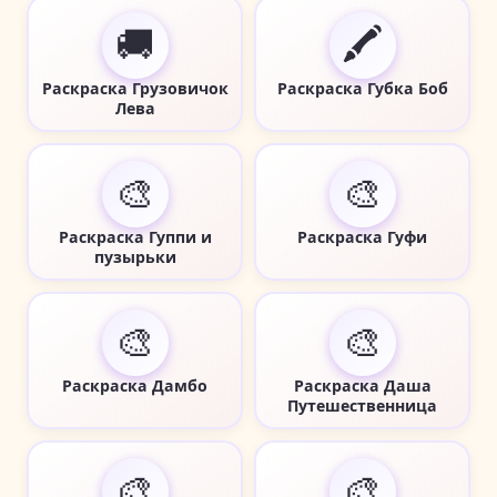
🚚
🖍️
Раскраска Грузовичок
Раскраска Губка Боб
Лева
🎨
🎨
Раскраска Гуппи и
Раскраска Гуфи
пузырьки
🎨
🎨
Раскраска Дамбо
Раскраска Даша
Путешественница
🎨
🎨