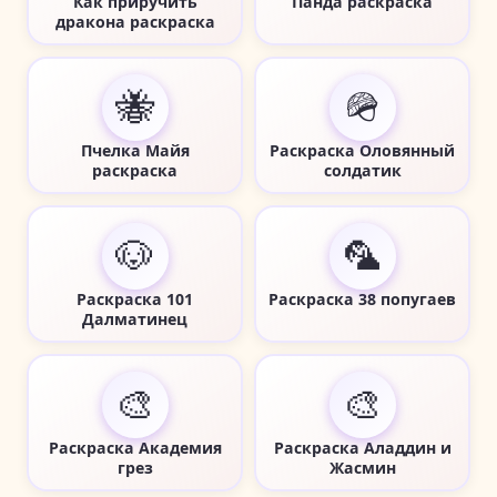
Как приручить
Панда раскраска
дракона раскраска
🐝
🪖
Пчелка Майя
Раскраска Оловянный
раскраска
солдатик
🐶
🦜
Раскраска 101
Раскраска 38 попугаев
Далматинец
🎨
🎨
Раскраска Академия
Раскраска Аладдин и
грез
Жасмин