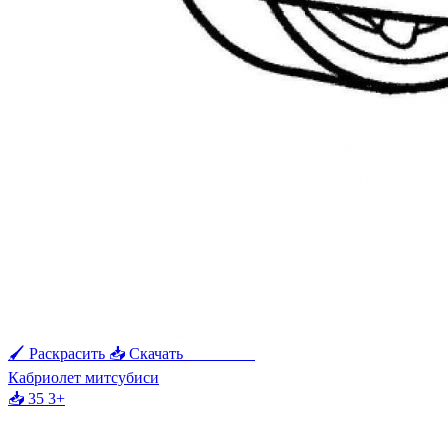
🖌 Раскрасить
📥 Скачать
🖨 Печать
Кабриолет митсубиси
📥 35
3+