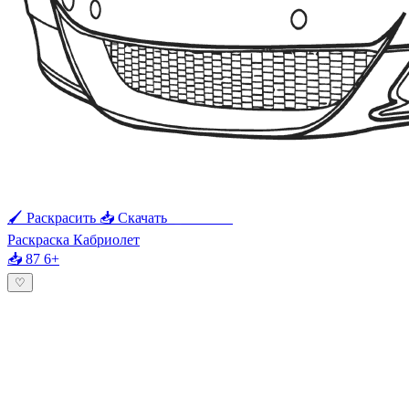
🖌 Раскрасить
📥 Скачать
🖨 Печать
Раскраска Кабриолет
📥 87
6+
♡