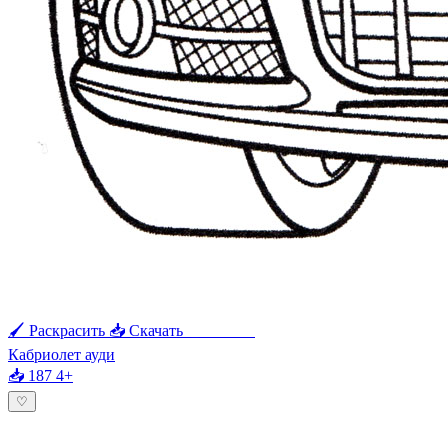
🖌 Раскрасить
📥 Скачать
🖨 Печать
Кабриолет ауди
📥 187
4+
♡