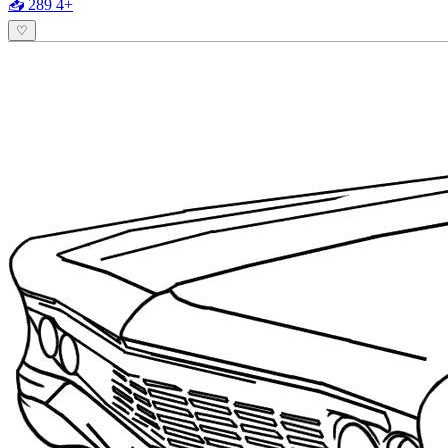
📥 289
4+
♡