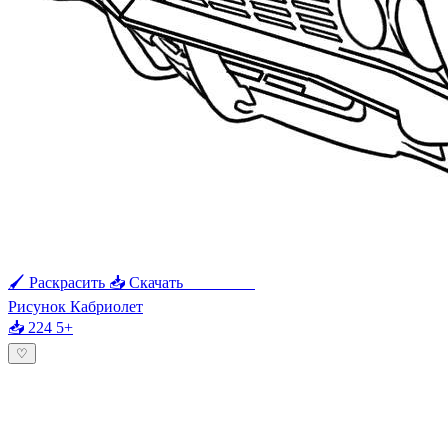
🖌 Раскрасить
📥 Скачать
🖨 Печать
Рисунок Кабриолет
📥 224
5+
♡