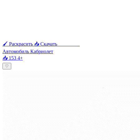
🖌 Раскрасить
📥 Скачать
🖨 Печать
Автомобиль Кабриолет
📥 153
4+
♡