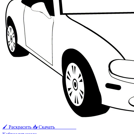
🖌 Раскрасить
📥 Скачать
🖨 Печать