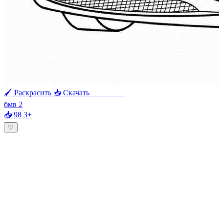
🖌 Раскрасить
📥 Скачать
🖨 Печать
бмв 2
📥 98
3+
♡