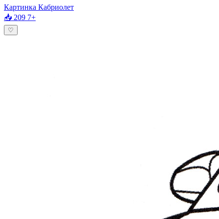
Картинка Кабриолет
📥 209
7+
♡