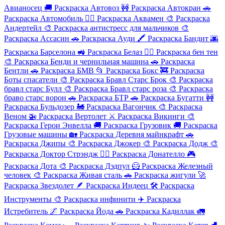
Авианосец
🚚
Раскраска Автовоз
🚧
Раскраска Автокран
🚗
Раскраска Автомобиль
🦸‍♂️
Раскраска Аквамен
🎨
Раскраска
Андертейл
🎨
Раскраска антистресс для мальчиков
🎨
Раскраска Ассасин
🚗
Раскраска Ауди
🖍️
Раскраска Бандит
🌆
Раскраска Барселона
🚜
Раскраска Белаз
🦸‍♂️
Раскраска бен тен
🎨
Раскраска Бенди и чернильная машина
🚗
Раскраска
Бентли
🚗
Раскраска БМВ
📂
Раскраска Бокс
🚒
Раскраска
Боты спасатели
🎨
Раскраска Бравл Старс Брок
🎨
Раскраска
бравл старс Булл
🎨
Раскраска Бравл старс роза
🎨
Раскраска
браво старс ворон
🚗
Раскраска БТР
🚗
Раскраска Бугатти
🚧
Раскраска Бульдозер
🚂
Раскраска Вагончик
🎨
Раскраска
Веном
🚁
Раскраска Вертолет
⚔️
Раскраска Викинги
🎨
Раскраска Герои Энвелла
🚚
Раскраска Грузовик
🚚
Раскраска
Грузовые машины
🏡
Раскраска Деревня майнкрафт
🚗
Раскраска Джипы
🎨
Раскраска Джокер
🎨
Раскраска Додж
🎨
Раскраска Доктор Стрэндж
🦸‍♂️
Раскраска Донателло
🎮
Раскраска Дота
🎨
Раскраска Дэдпул
🦸
Раскраска Железный
человек
🎨
Раскраска Живая сталь
🚗
Раскраска жигули
🚀
Раскраска Звездолет
🪶
Раскраска Индеец
🛠️
Раскраска
Инструменты
🎨
Раскраска инфинити
✈️
Раскраска
Истребитель
🌌
Раскраска Йода
🚗
Раскраска Кадиллак
🚛