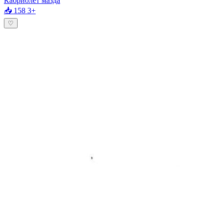
Кабриолет мазда
📥 158
3+
♡