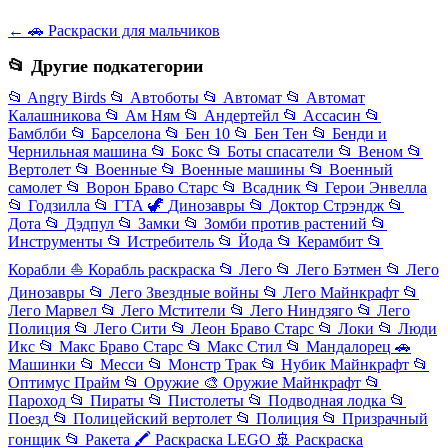
← 🚗 Раскраски для мальчиков
📂 Другие подкатегории
📂
Angry Birds
📂
Автоботы
📂
Автомат
📂
Автомат
Калашникова
📂
Ам Ням
📂
Андертейл
📂
Ассасин
📂
Бамблби
📂
Барселона
📂
Бен 10
📂
Бен Тен
📂
Бенди и
Чернильная машина
📂
Бокс
📂
Боты спасатели
📂
Веном
📂
Вертолет
📂
Военные
📂
Военные машины
📂
Военный
самолет
📂
Ворон Браво Старс
📂
Всадник
📂
Герои Энвелла
📂
Годзилла
📂
ГТА
🦖
Динозавры
📂
Доктор Стрэндж
📂
Дота
📂
Дэдпул
📂
Замки
📂
Зомби против растений
📂
Инструменты
📂
Истребитель
📂
Йода
📂
Керамбит
📂
Корабли
⛵
Корабль раскраска
📂
Лего
📂
Лего Бэтмен
📂
Лего
Динозавры
📂
Лего Звездные войны
📂
Лего Майнкрафт
📂
Лего Марвел
📂
Лего Мстители
📂
Лего Ниндзяго
📂
Лего
Полиция
📂
Лего Сити
📂
Леон Браво Старс
📂
Локи
📂
Люди
Икс
📂
Макс Браво Старс
📂
Макс Стил
📂
Мандалорец
🚗
Машинки
📂
Месси
📂
Монстр Трак
📂
Нубик Майнкрафт
📂
Оптимус Прайм
📂
Оружие
🎨
Оружие Майнкрафт
📂
Пароход
📂
Пираты
📂
Пистолеты
📂
Подводная лодка
📂
Поезд
📂
Полицейский вертолет
📂
Полиция
📂
Призрачный
гонщик
📂
Ракета
🖍️
Раскраска LEGO
🚢
Раскраска