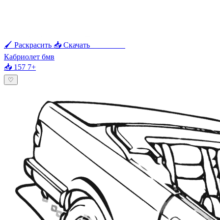
🖌 Раскрасить
📥 Скачать
🖨 Печать
Кабриолет бмв
📥 157
7+
♡