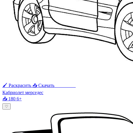
🖌 Раскрасить
📥 Скачать
🖨 Печать
Кабриолет мерседес
📥 180
6+
♡