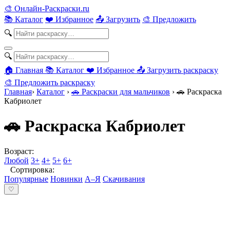
🎨
Онлайн-Раскраски.ru
📚 Каталог
❤️ Избранное
📤 Загрузить
🎨 Предложить
🔍
🔍
🏠 Главная
📚 Каталог
❤️ Избранное
📤 Загрузить раскраску
🎨 Предложить раскраску
Главная
›
Каталог
›
🚗 Раскраски для мальчиков
›
🚗 Раскраска
Кабриолет
🚗 Раскраска Кабриолет
Возраст:
Любой
3+
4+
5+
6+
Сортировка:
Популярные
Новинки
А–Я
Скачивания
♡