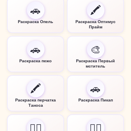
🚗
🖍️
Раскраска Опель
Раскраска Оптимус
Прайм
🚗
🎨
Раскраска пежо
Раскраска Первый
мститель
🖍️
🚗
Раскраска перчатка
Раскраска Пикап
Таноса
🏴‍☠️
🏴‍☠️