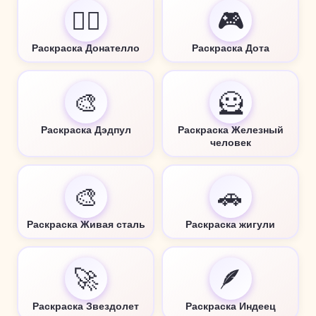
🦸‍♂️
🎮
Раскраска Донателло
Раскраска Дота
🎨
🦸
Раскраска Дэдпул
Раскраска Железный
человек
🎨
🚗
Раскраска Живая сталь
Раскраска жигули
🚀
🪶
Раскраска Звездолет
Раскраска Индеец