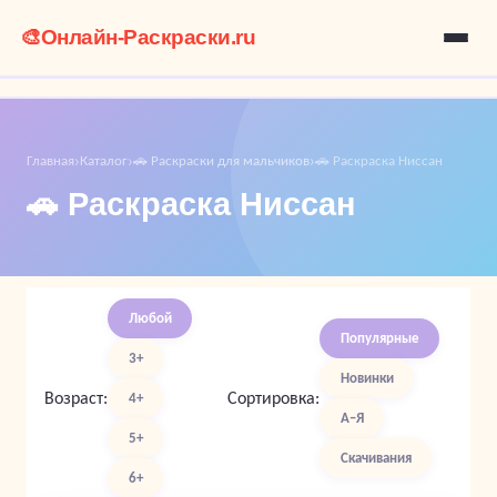
🎨
Онлайн-Раскраски.ru
Главная
Каталог
🚗 Раскраски для мальчиков
🚗 Раскраска Ниссан
›
›
›
🚗 Раскраска Ниссан
Любой
Популярные
3+
Новинки
Возраст:
Сортировка:
4+
А–Я
5+
Скачивания
6+