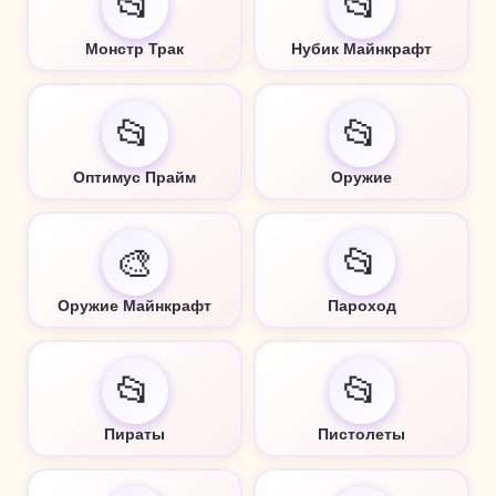
📂
📂
Монстр Трак
Нубик Майнкрафт
📂
📂
Оптимус Прайм
Оружие
🎨
📂
Оружие Майнкрафт
Пароход
📂
📂
Пираты
Пистолеты