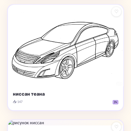
♡
ниссан теана
📥 147
7+
♡