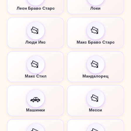
Леон Браво Старс
Локи
📂
📂
Люди Икс
Макс Браво Старс
📂
📂
Макс Стил
Мандалорец
🚗
📂
Машинки
Месси