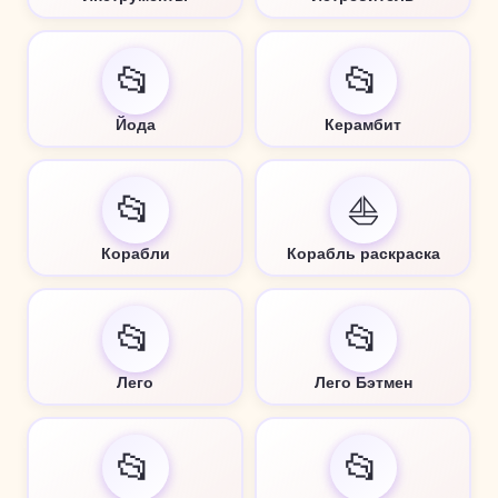
📂
📂
Йода
Керамбит
📂
⛵
Корабли
Корабль раскраска
📂
📂
Лего
Лего Бэтмен
📂
📂