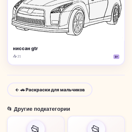
ниссан gtr
📥 21
6+
← 🚗 Раскраски для мальчиков
📂 Другие подкатегории
📂
📂