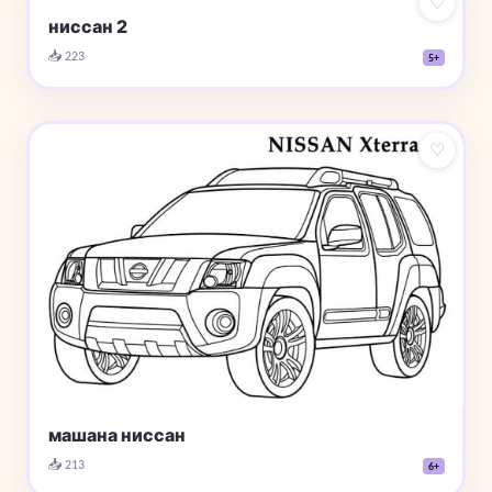
♡
ниссан 2
📥 223
5+
♡
машана ниссан
📥 213
6+