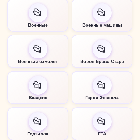
📂
📂
Военные
Военные машины
📂
📂
Военный самолет
Ворон Браво Старс
📂
📂
Всадник
Герои Энвелла
📂
📂
Годзилла
ГТА