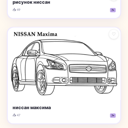
рисунок ниссан
📥 49
7+
♡
ниссан максима
📥 47
7+