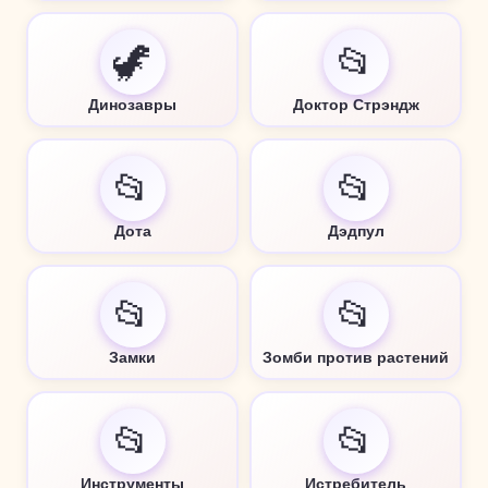
🦖
📂
Динозавры
Доктор Стрэндж
📂
📂
Дота
Дэдпул
📂
📂
Замки
Зомби против растений
📂
📂
Инструменты
Истребитель