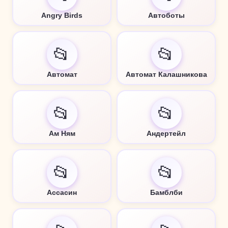
Angry Birds
Автоботы
📂
📂
Автомат
Автомат Калашникова
📂
📂
Ам Ням
Андертейл
📂
📂
Ассасин
Бамблби