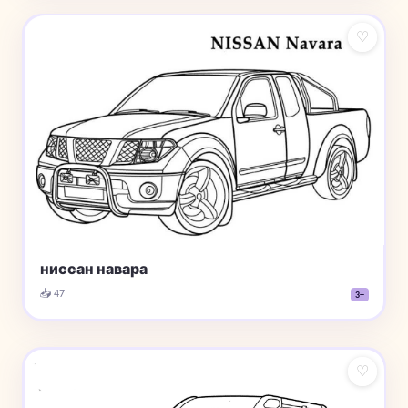
♡
ниссан навара
📥 47
3+
♡