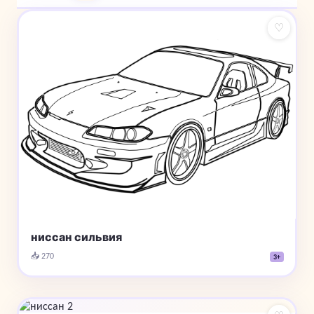
♡
ниссан сильвия
📥 270
3+