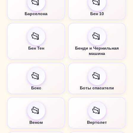
📂
📂
Барселона
Бен 10
📂
📂
Бен Тен
Бенди и Чернильная
машина
📂
📂
Бокс
Боты спасатели
📂
📂
Веном
Вертолет