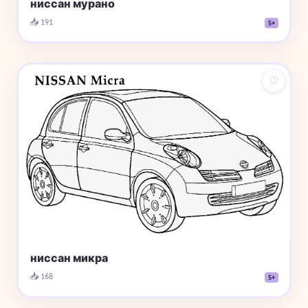
ниссан мурано
📥 191
5+
♡
ниссан микра
📥 168
5+