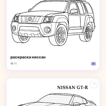
раскраска ниссан
📥 31
5+
♡