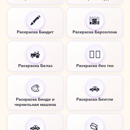
🖍️
🌆
Раскраска Бандит
Раскраска Барселона
🚜
🦸‍♂️
Раскраска Белаз
Раскраска бен тен
🎨
🚗
Раскраска Бенди и
Раскраска Бентли
чернильная машина
🚗
📂