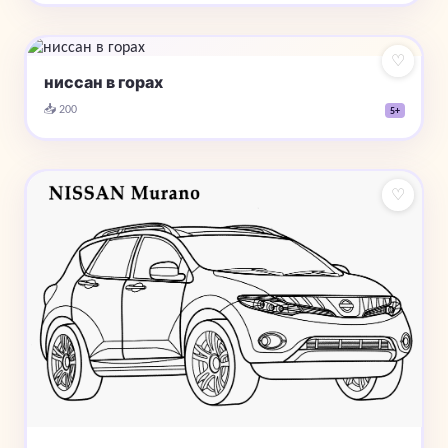
♡
ниссан в горах
📥 200
5+
♡