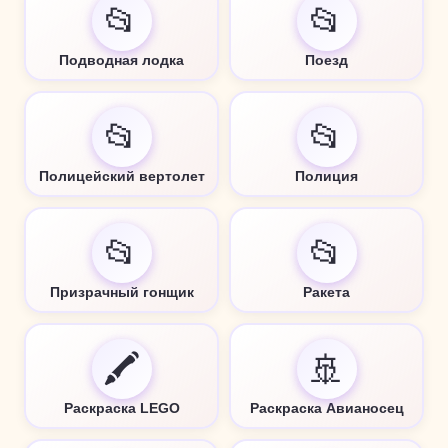
📂
📂
Подводная лодка
Поезд
📂
📂
Полицейский вертолет
Полиция
📂
📂
Призрачный гонщик
Ракета
🖍️
🚢
Раскраска LEGO
Раскраска Авианосец