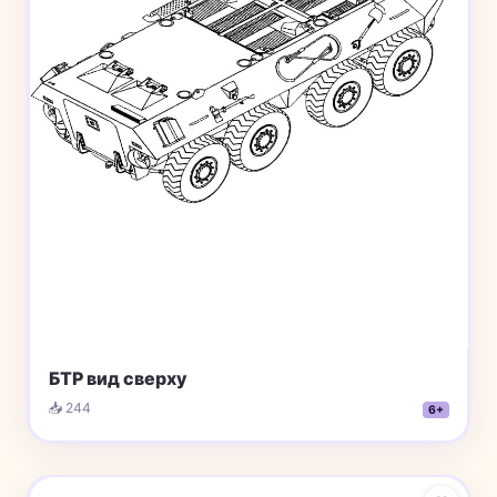
БТР вид сверху
📥 244
6+