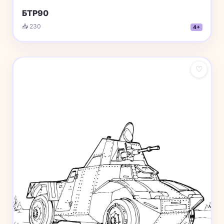
БТР90
📥 230
4+
♡