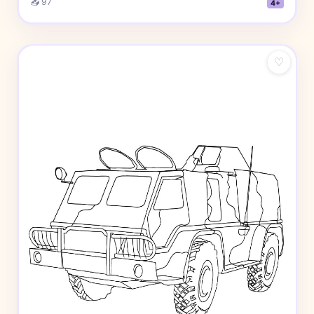
📥 97
4+
♡