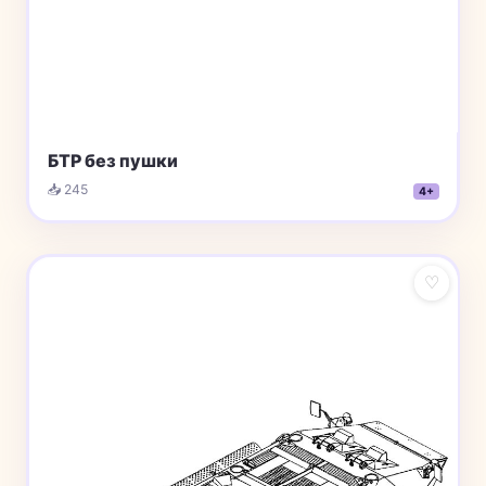
БТР без пушки
📥 245
4+
♡