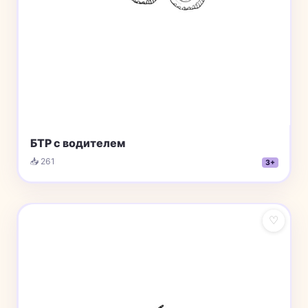
БТР с водителем
📥 261
3+
♡