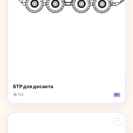
БТР для десанта
📥 152
7+
♡