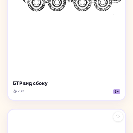
БТР вид сбоку
📥 233
6+
♡