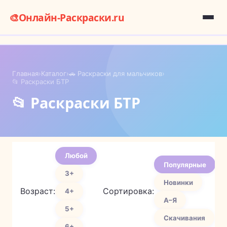
🎨
Онлайн-Раскраски.ru
Главная
›
Каталог
›
🚗 Раскраски для мальчиков
›
📂 Раскраски БТР
📂 Раскраски БТР
Любой
Популярные
3+
Новинки
Возраст:
Сортировка:
4+
А–Я
5+
Скачивания
6+