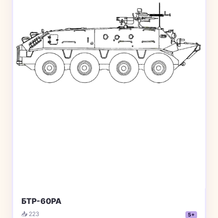
БТР-60РА
📥 223
5+