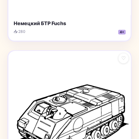
Немецкий БТР Fuchs
📥 280
4+
♡