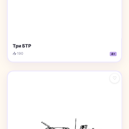
Три БТР
📥 190
4+
♡