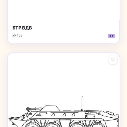
БТР ВДВ
📥 153
5+
♡