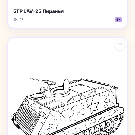
БТР LAV-25 Пиранья
📥 146
6+
♡