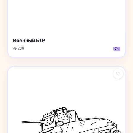
Военный БТР
📥 288
7+
♡