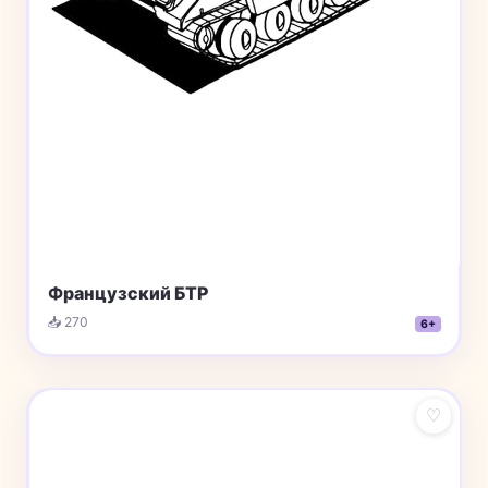
Французский БТР
📥 270
6+
♡