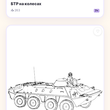
БТР на колесах
📥 263
7+
♡