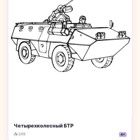
Четырехколесный БТР
📥 249
4+