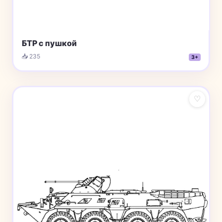
БТР с пушкой
📥 235
3+
♡