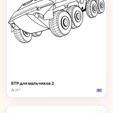
БТР для мальчиков 2
📥 287
7+
♡