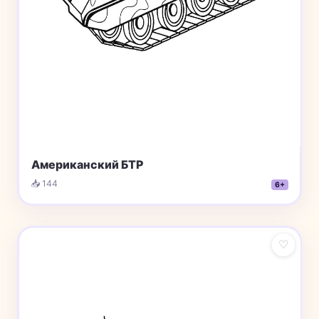
Американский БТР
📥 144
6+
♡