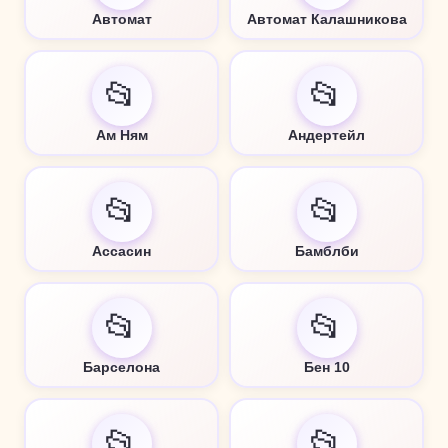
Автомат
Автомат Калашникова
📂
📂
Ам Ням
Андертейл
📂
📂
Ассасин
Бамблби
📂
📂
Барселона
Бен 10
📂
📂