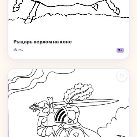
Рыцарь верхом на коне
📥 267
3+
♡