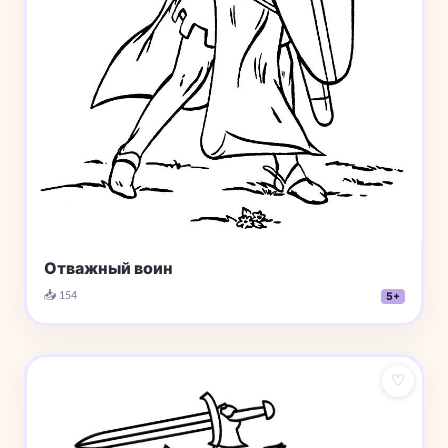
Отважный воин
📥 154
5+
♡