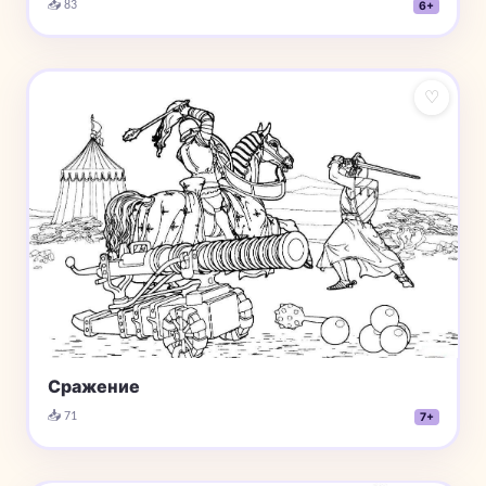
📥 83
6+
♡
Сражение
📥 71
7+