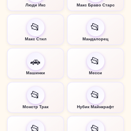
Люди Икс
Макс Браво Старс
📂
📂
Макс Стил
Мандалорец
🚗
📂
Машинки
Месси
📂
📂
Монстр Трак
Нубик Майнкрафт
📂
📂