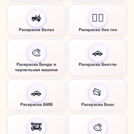
🚜
🦸‍♂️
Раскраска Белаз
Раскраска бен тен
🎨
🚗
Раскраска Бенди и
Раскраска Бентли
чернильная машина
🚗
📂
Раскраска БМВ
Раскраска Бокс
🚒
🎨