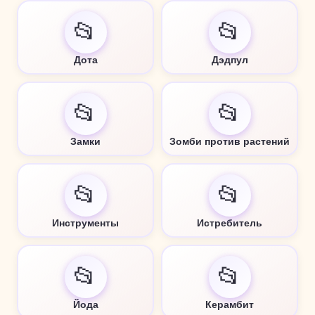
📂
📂
Дота
Дэдпул
📂
📂
Замки
Зомби против растений
📂
📂
Инструменты
Истребитель
📂
📂
Йода
Керамбит