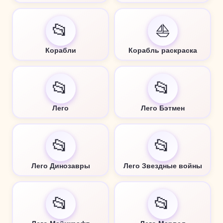
📂
⛵
Корабли
Корабль раскраска
📂
📂
Лего
Лего Бэтмен
📂
📂
Лего Динозавры
Лего Звездные войны
📂
📂