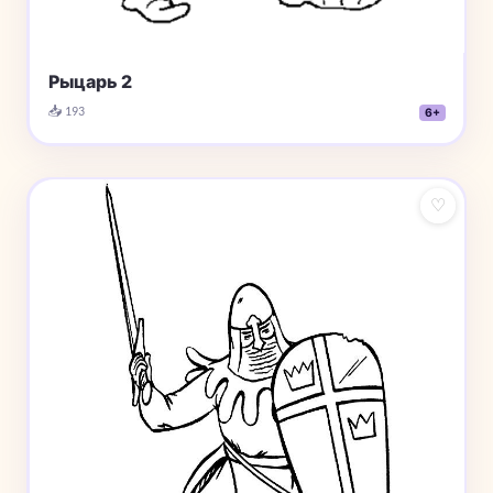
Рыцарь 2
📥 193
6+
♡