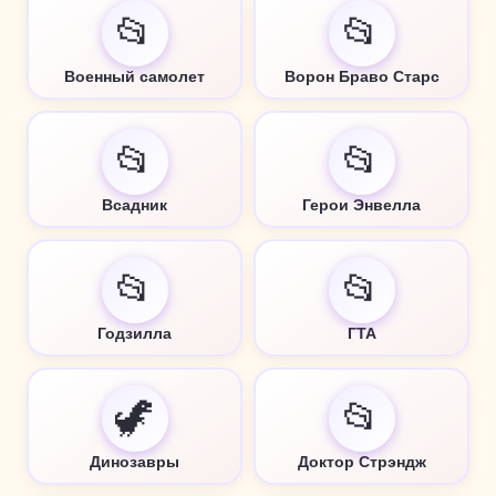
📂
📂
Военный самолет
Ворон Браво Старс
📂
📂
Всадник
Герои Энвелла
📂
📂
Годзилла
ГТА
🦖
📂
Динозавры
Доктор Стрэндж