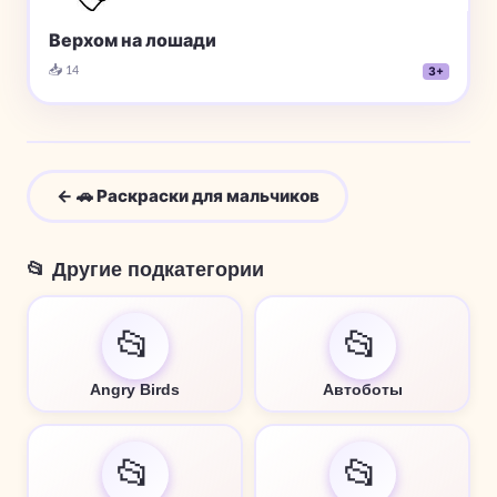
Верхом на лошади
📥 14
3+
← 🚗 Раскраски для мальчиков
📂 Другие подкатегории
📂
📂
Angry Birds
Автоботы
📂
📂