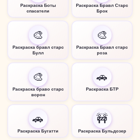
Раскраска Боты
Раскраска Бравл Старс
спасатели
Брок
🎨
🎨
Раскраска бравл старс
Раскраска Бравл старс
Булл
роза
🎨
🚗
Раскраска браво старс
Раскраска БТР
ворон
🚗
🚧
Раскраска Бугатти
Раскраска Бульдозер