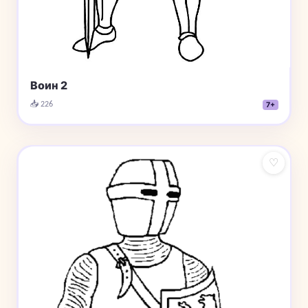
Воин 2
📥 226
7+
♡