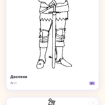
Доспехи
📥 21
3+
♡