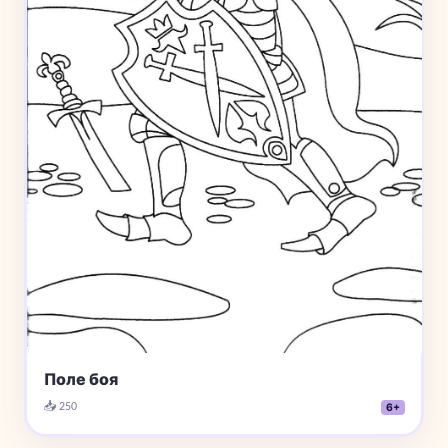
Поле боя
📥 250
6+