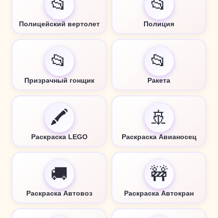
📂
📂
Полицейский вертолет
Полиция
📂
📂
Призрачный гонщик
Ракета
🖍️
🚢
Раскраска LEGO
Раскраска Авианосец
🚚
🚧
Раскраска Автовоз
Раскраска Автокран