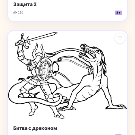
Защита 2
📥 116
5+
♡
Битва с драконом