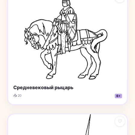
Средневековый рыцарь
📥 20
6+
♡