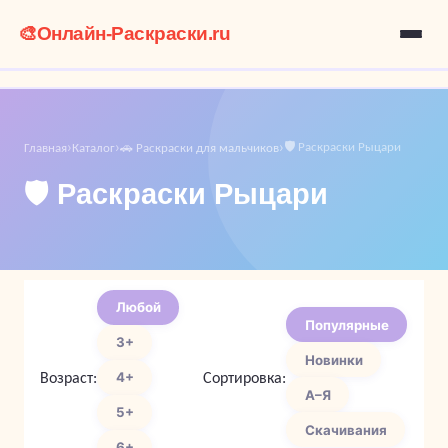
🎨
Онлайн-Раскраски.ru
🛡️ Раскраски Рыцари
Главная
Каталог
🚗 Раскраски для мальчиков
›
›
›
🛡️ Раскраски Рыцари
Любой
Популярные
3+
Новинки
Возраст:
Сортировка:
4+
А–Я
5+
Скачивания
6+