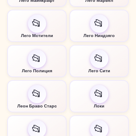
Лего Майнкрафт
Лего Марвел
📂
📂
Лего Мстители
Лего Ниндзяго
📂
📂
Лего Полиция
Лего Сити
📂
📂
Леон Браво Старс
Локи
📂
📂