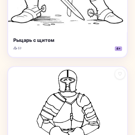
Рыцарь с щитом
📥 69
4+
♡