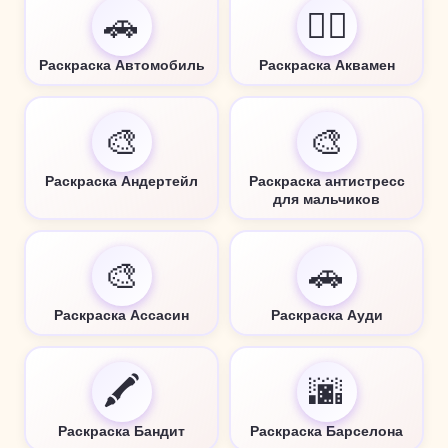
🚗
🦸‍♂️
Раскраска Автомобиль
Раскраска Аквамен
🎨
🎨
Раскраска Андертейл
Раскраска антистресс
для мальчиков
🎨
🚗
Раскраска Ассасин
Раскраска Ауди
🖍️
🌆
Раскраска Бандит
Раскраска Барселона