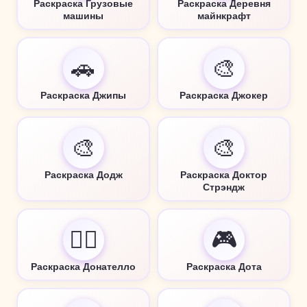
Раскраска Грузовые
Раскраска Деревня
машины
майнкрафт
🚗
🎨
Раскраска Джипы
Раскраска Джокер
🎨
🎨
Раскраска Додж
Раскраска Доктор
Стрэндж
🦸‍♂️
🎮
Раскраска Донателло
Раскраска Дота