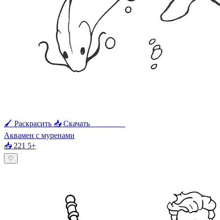
🖌 Раскрасить
📥 Скачать
🖨 Печать
Аквамен с муренами
📥 221
5+
♡