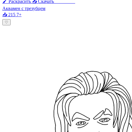
🖌 Раскрасить
📥 Скачать
🖨 Печать
Аквамен с трезубцем
📥 215
7+
♡