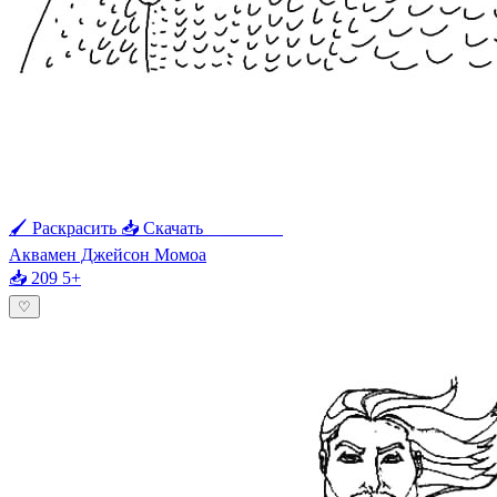
🖌 Раскрасить
📥 Скачать
🖨 Печать
Аквамен Джейсон Момоа
📥 209
5+
♡