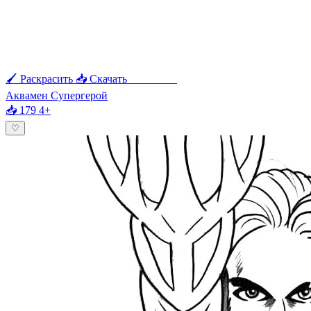
🖌 Раскрасить
📥 Скачать
🖨 Печать
Аквамен Супергерой
📥 179
4+
♡