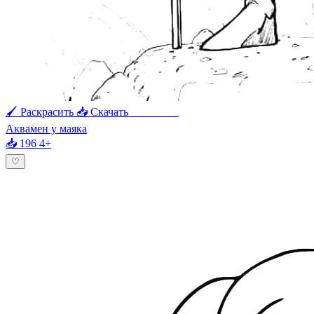
🖌 Раскрасить
📥 Скачать
🖨 Печать
Аквамен у маяка
📥 196
4+
♡