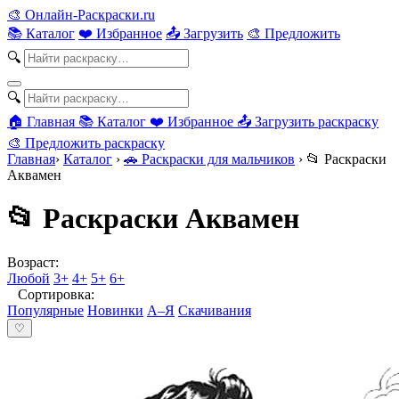
🎨
Онлайн-Раскраски.ru
📚 Каталог
❤️ Избранное
📤 Загрузить
🎨 Предложить
🔍
🔍
🏠 Главная
📚 Каталог
❤️ Избранное
📤 Загрузить раскраску
🎨 Предложить раскраску
Главная
›
Каталог
›
🚗 Раскраски для мальчиков
›
📂 Раскраски
Аквамен
📂 Раскраски Аквамен
Возраст:
Любой
3+
4+
5+
6+
Сортировка:
Популярные
Новинки
А–Я
Скачивания
♡