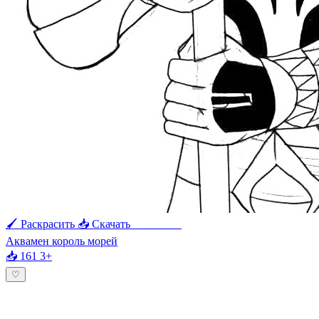
🖌 Раскрасить
📥 Скачать
🖨 Печать
Аквамен король морей
📥 161
3+
♡