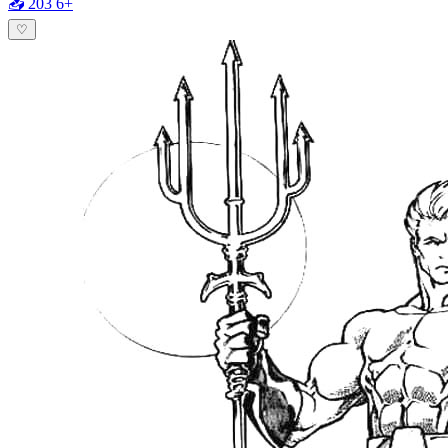
📥 203
6+
♡