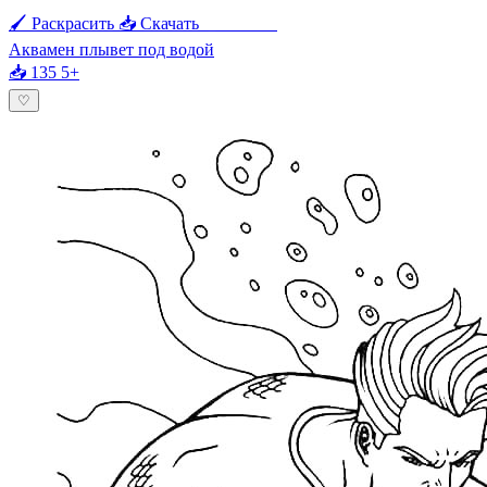
🖌 Раскрасить
📥 Скачать
🖨 Печать
Аквамен плывет под водой
📥 135
5+
♡