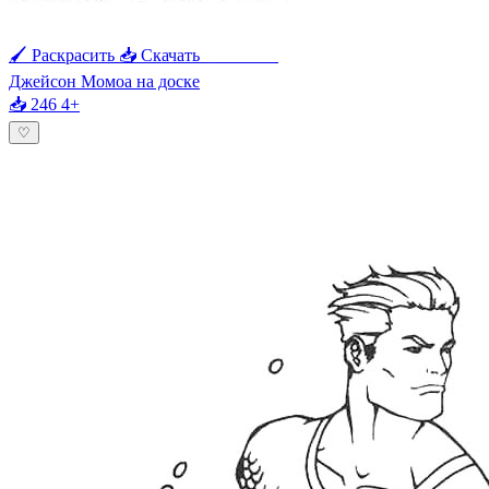
🖌 Раскрасить
📥 Скачать
🖨 Печать
Джейсон Момоа на доске
📥 246
4+
♡