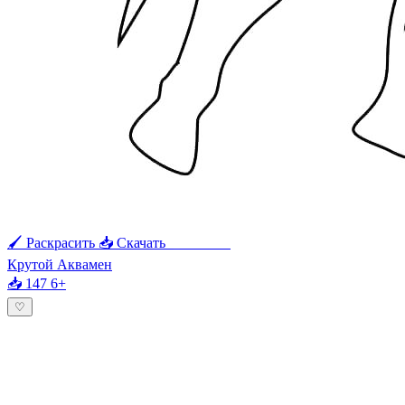
🖌 Раскрасить
📥 Скачать
🖨 Печать
Крутой Аквамен
📥 147
6+
♡