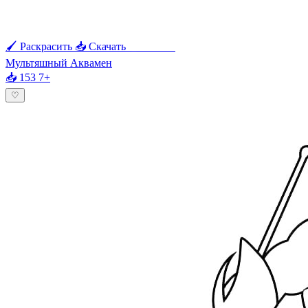
🖌 Раскрасить
📥 Скачать
🖨 Печать
Мультяшный Аквамен
📥 153
7+
♡