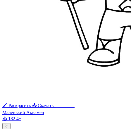
🖌 Раскрасить
📥 Скачать
🖨 Печать
Маленький Аквамен
📥 182
4+
♡