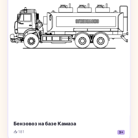
Бензовоз на базе Камаза
📥 181
3+