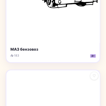
МАЗ бензовоз
📥 183
4+
♡