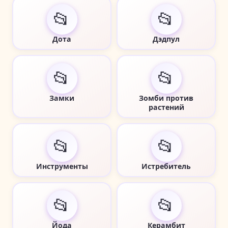
📂
📂
Дота
Дэдпул
📂
📂
Замки
Зомби против
растений
📂
📂
Инструменты
Истребитель
📂
📂
Йода
Керамбит