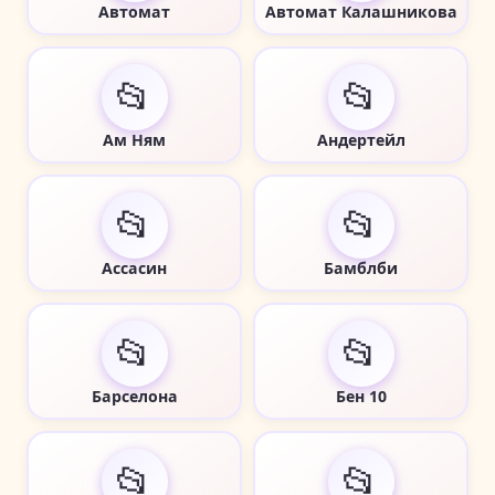
Автомат
Автомат Калашникова
📂
📂
Ам Ням
Андертейл
📂
📂
Ассасин
Бамблби
📂
📂
Барселона
Бен 10
📂
📂