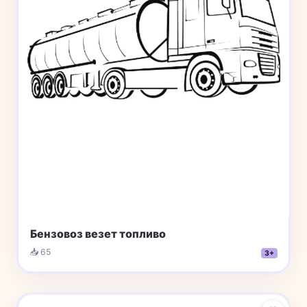
Бензовоз везет топливо
📥 65
3+