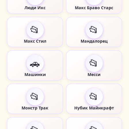
Люди Икс
Макс Браво Старс
📂
📂
Макс Стил
Мандалорец
🚗
📂
Машинки
Месси
📂
📂
Монстр Трак
Нубик Майнкрафт