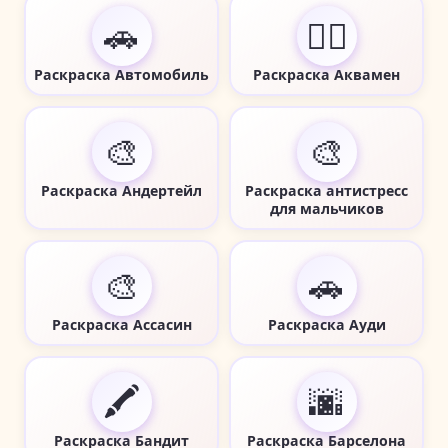
🚗
🦸‍♂️
Раскраска Автомобиль
Раскраска Аквамен
🎨
🎨
Раскраска Андертейл
Раскраска антистресс
для мальчиков
🎨
🚗
Раскраска Ассасин
Раскраска Ауди
🖍️
🌆
Раскраска Бандит
Раскраска Барселона