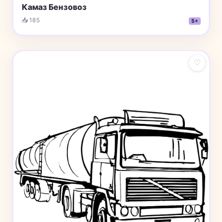
Камаз Бензовоз
📥 185
5+
♡