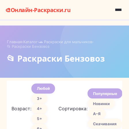
🎨
Онлайн-Раскраски.ru
Главная
›
Каталог
›
🚗 Раскраски для мальчиков
›
📂 Раскраски Бензовоз
📂 Раскраски Бензовоз
Любой
Популярные
3+
Новинки
Возраст:
Сортировка:
4+
А–Я
5+
Скачивания
6+