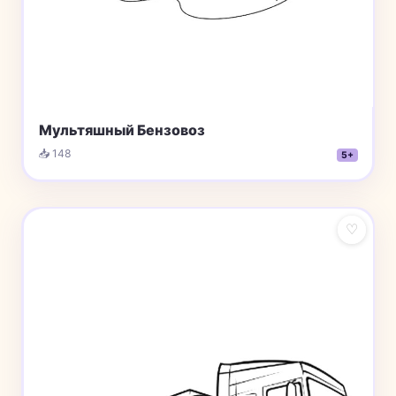
Мультяшный Бензовоз
📥 148
5+
♡