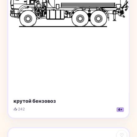
крутой бензовоз
📥 242
4+
♡