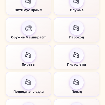
📂
📂
Оптимус Прайм
Оружие
🎨
📂
Оружие Майнкрафт
Пароход
📂
📂
Пираты
Пистолеты
📂
📂
Подводная лодка
Поезд