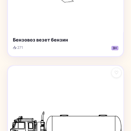
Бензовоз везет бензин
📥 271
3+
♡