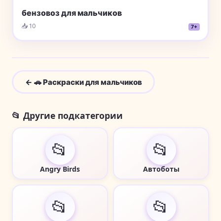
бензовоз для мальчиков
📥 10
7+
← 🚗 Раскраски для мальчиков
📂 Другие подкатегории
📂
📂
Angry Birds
Автоботы
📂
📂