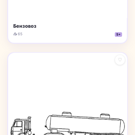
Бензовоз
📥 65
5+
♡