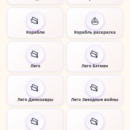
📂
⛵
Корабли
Корабль раскраска
📂
📂
Лего
Лего Бэтмен
📂
📂
Лего Динозавры
Лего Звездные войны
📂
📂