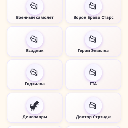
📂
📂
Военный самолет
Ворон Браво Старс
📂
📂
Всадник
Герои Энвелла
📂
📂
Годзилла
ГТА
🦖
📂
Динозавры
Доктор Стрэндж