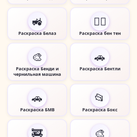
🚜
🦸‍♂️
Раскраска Белаз
Раскраска бен тен
🎨
🚗
Раскраска Бенди и
Раскраска Бентли
чернильная машина
🚗
📂
Раскраска БМВ
Раскраска Бокс
🚒
🎨