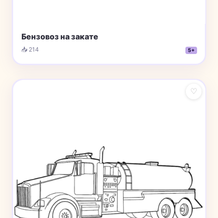
Бензовоз на закате
📥 214
5+
♡