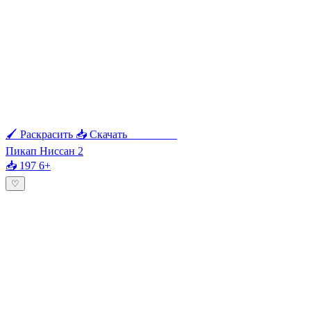
🖌 Раскрасить
📥 Скачать
🖨 Печать
Пикап Ниссан 2
📥 197
6+
♡