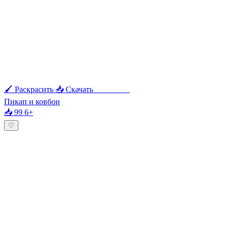
🖌 Раскрасить
📥 Скачать
🖨 Печать
Пикап и ковбои
📥 99
6+
♡