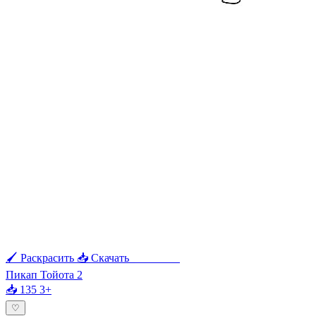
🖌 Раскрасить
📥 Скачать
🖨 Печать
Пикап Тойота 2
📥 135
3+
♡