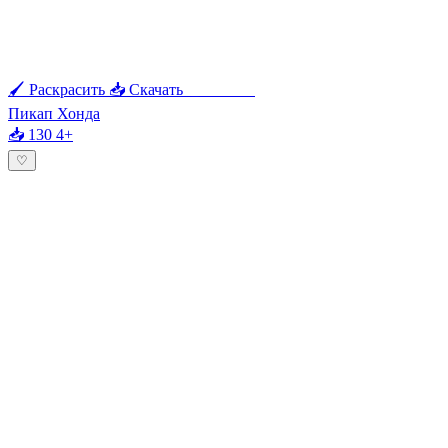
🖌 Раскрасить
📥 Скачать
🖨 Печать
Пикап Хонда
📥 130
4+
♡