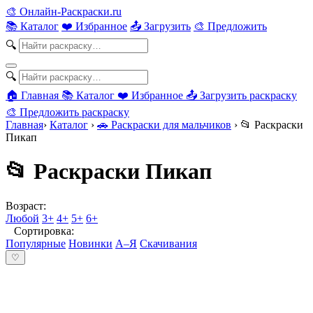
🎨
Онлайн-Раскраски.ru
📚 Каталог
❤️ Избранное
📤 Загрузить
🎨 Предложить
🔍
🔍
🏠 Главная
📚 Каталог
❤️ Избранное
📤 Загрузить раскраску
🎨 Предложить раскраску
Главная
›
Каталог
›
🚗 Раскраски для мальчиков
›
📂 Раскраски
Пикап
📂 Раскраски Пикап
Возраст:
Любой
3+
4+
5+
6+
Сортировка:
Популярные
Новинки
А–Я
Скачивания
♡