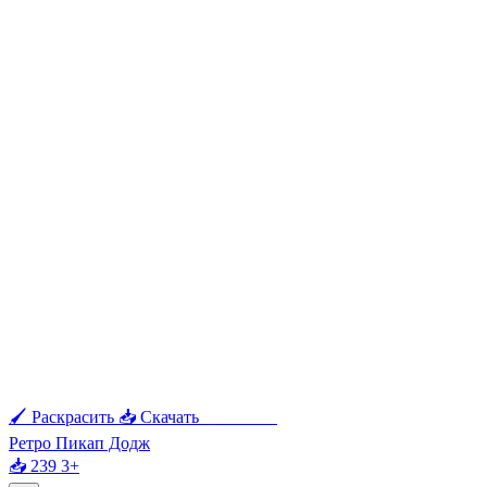
🖌 Раскрасить
📥 Скачать
🖨 Печать
Ретро Пикап Додж
📥 239
3+