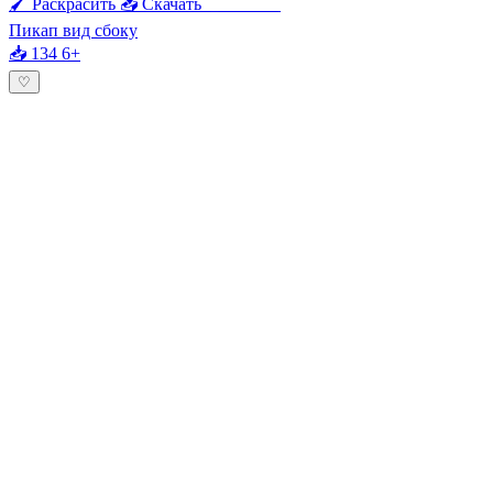
🖌 Раскрасить
📥 Скачать
🖨 Печать
Пикап вид сбоку
📥 134
6+
♡