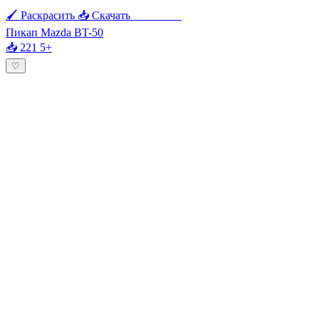
🖌 Раскрасить
📥 Скачать
🖨 Печать
Пикап Mazda BT-50
📥 221
5+
♡