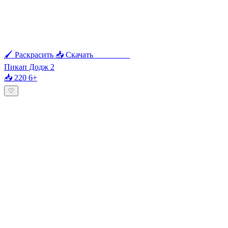
🖌 Раскрасить
📥 Скачать
🖨 Печать
Пикап Додж 2
📥 220
6+
♡