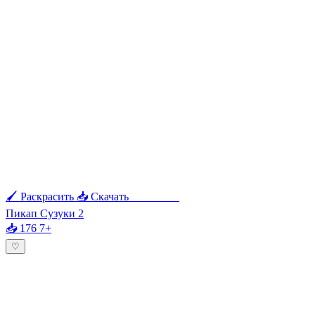
🖌 Раскрасить
📥 Скачать
🖨 Печать
Пикап Сузуки 2
📥 176
7+
♡