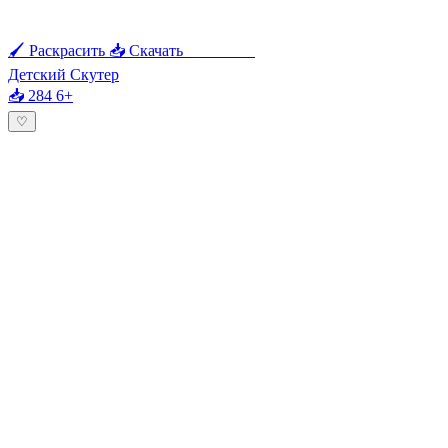
🖌 Раскрасить
📥 Скачать
🖨 Печать
Детский Скутер
📥 284
6+
♡