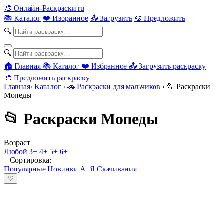
🎨
Онлайн-Раскраски.ru
📚 Каталог
❤️ Избранное
📤 Загрузить
🎨 Предложить
🔍
🔍
🏠 Главная
📚 Каталог
❤️ Избранное
📤 Загрузить раскраску
🎨 Предложить раскраску
Главная
›
Каталог
›
🚗 Раскраски для мальчиков
›
📂 Раскраски
Мопеды
📂 Раскраски Мопеды
Возраст:
Любой
3+
4+
5+
6+
Сортировка:
Популярные
Новинки
А–Я
Скачивания
♡