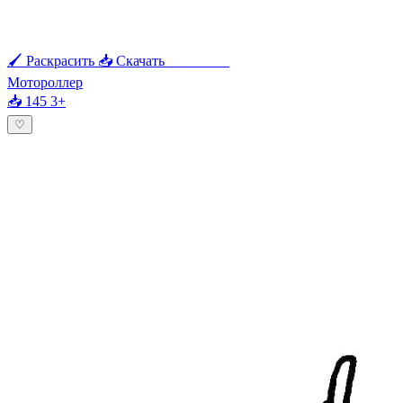
🖌 Раскрасить
📥 Скачать
🖨 Печать
Мотороллер
📥 145
3+
♡