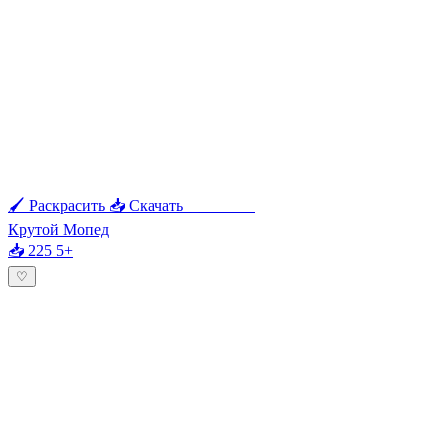
🖌 Раскрасить
📥 Скачать
🖨 Печать
Крутой Мопед
📥 225
5+
♡