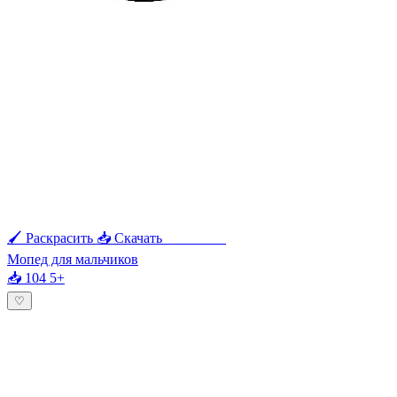
🖌 Раскрасить
📥 Скачать
🖨 Печать
Мопед для мальчиков
📥 104
5+
♡