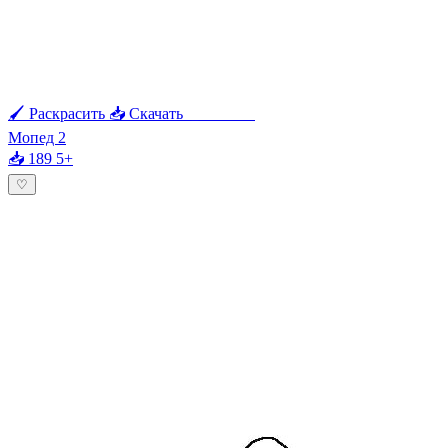
🖌 Раскрасить
📥 Скачать
🖨 Печать
Мопед 2
📥 189
5+
♡