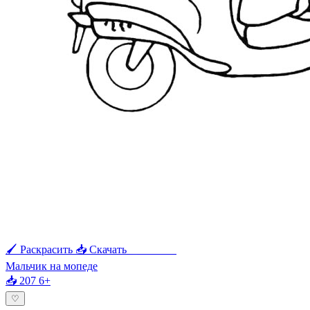
🖌 Раскрасить
📥 Скачать
🖨 Печать
Мальчик на мопеде
📥 207
6+
♡