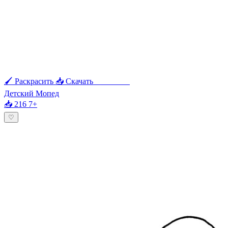
🖌 Раскрасить
📥 Скачать
🖨 Печать
Детский Мопед
📥 216
7+
♡