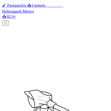
🖌 Раскрасить
📥 Скачать
🖨 Печать
Небольшой Мопед
📥 82
6+
♡