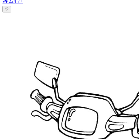
📥 224
7+
♡