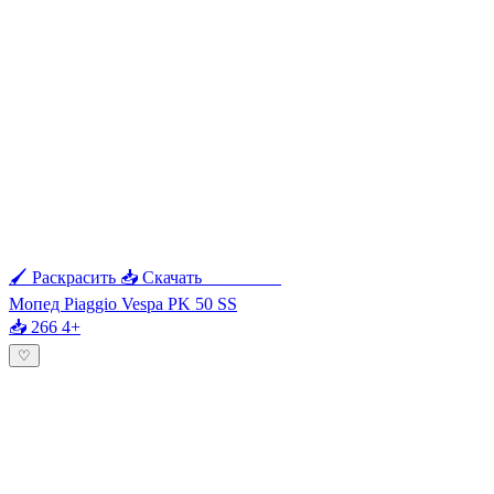
🖌 Раскрасить
📥 Скачать
🖨 Печать
Мопед Piaggio Vespa PK 50 SS
📥 266
4+
♡