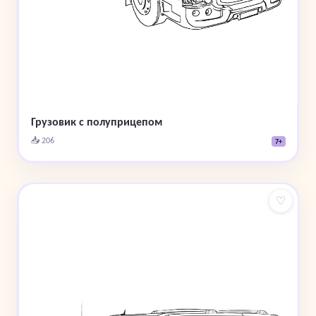
Грузовик с полуприцепом
📥 206
7+
♡