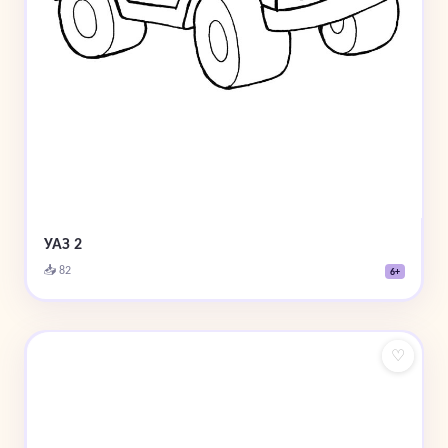
УАЗ 2
📥 82
6+
♡