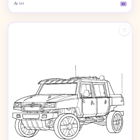
📥 164
5+
♡