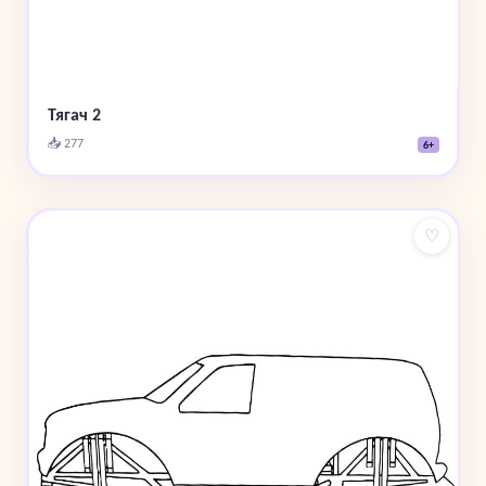
Тягач 2
📥 277
6+
♡