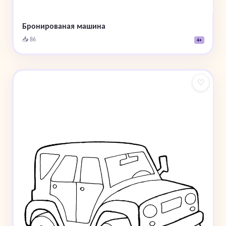
Бронированая машина
📥 86
4+
♡