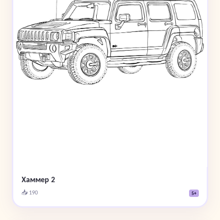
Хаммер 2
📥 190
5+