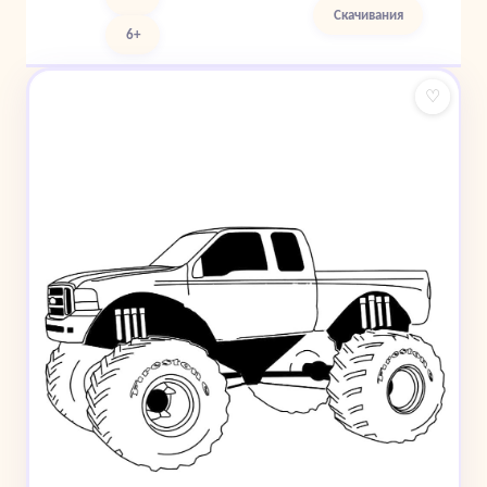
Скачивания
6+
♡