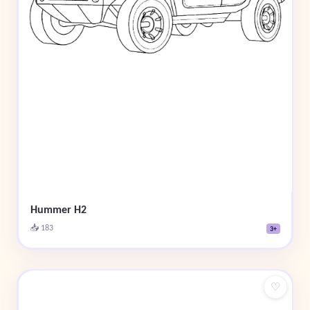
Hummer H2
📥 183
3+
♡