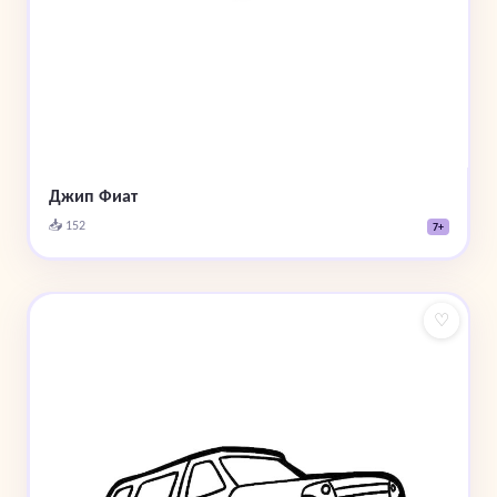
Джип Фиат
📥 152
7+
♡