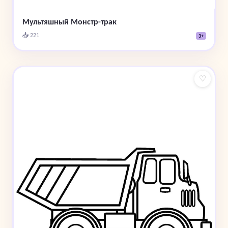
Мультяшный Монстр-трак
📥 221
3+
♡