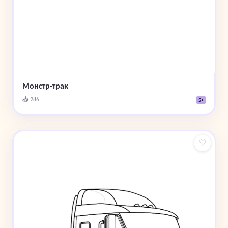
Монстр-трак
📥 286
5+
♡