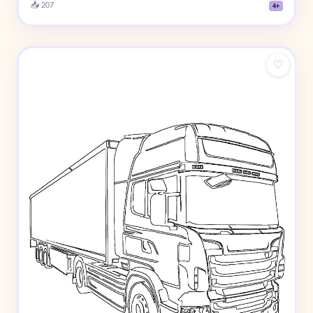
📥 207
4+
♡