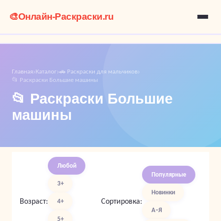
🎨
Онлайн-Раскраски.ru
Главная
Каталог
🚗 Раскраски для мальчиков
›
›
›
📂 Раскраски Большие машины
📂 Раскраски Большие
машины
Любой
Популярные
3+
Новинки
Возраст:
Сортировка:
4+
А–Я
5+