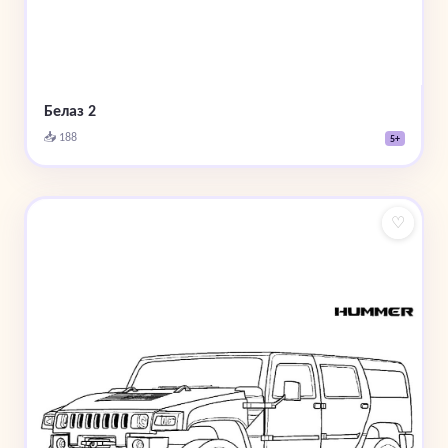
Белаз 2
📥 188
5+
♡