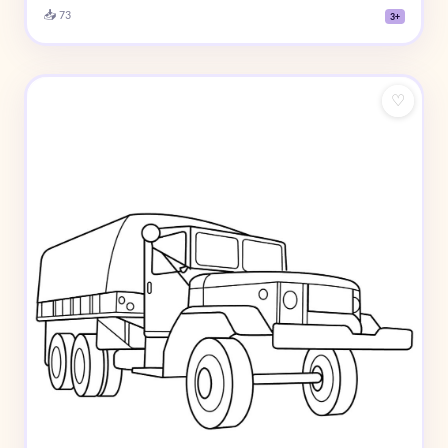
📥 73
3+
♡