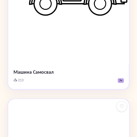
Машина Самосвал
📥 213
7+
♡