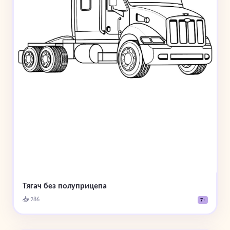
Тягач без полуприцепа
📥 286
7+