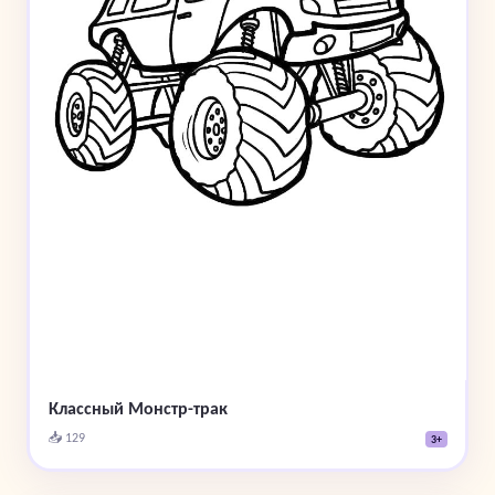
Классный Монстр-трак
📥 129
3+