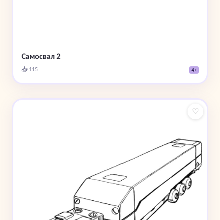
Самосвал 2
📥 115
4+
♡