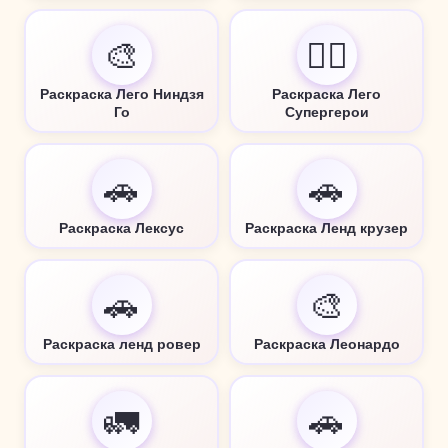
🎨
🦸‍♂️
Раскраска Лего Ниндзя
Раскраска Лего
Го
Супергерои
🚗
🚗
Раскраска Лексус
Раскраска Ленд крузер
🚗
🎨
Раскраска ленд ровер
Раскраска Леонардо
🚛
🚗