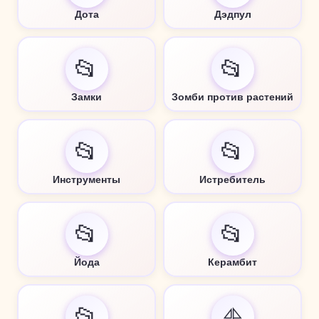
Дота
Дэдпул
📂
📂
Замки
Зомби против растений
📂
📂
Инструменты
Истребитель
📂
📂
Йода
Керамбит
📂
⛵