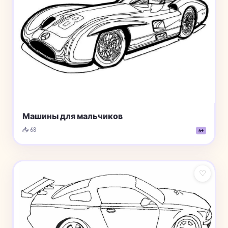
Машины для мальчиков
📥 68
6+
♡