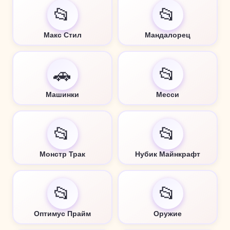
📂
📂
Макс Стил
Мандалорец
🚗
📂
Машинки
Месси
📂
📂
Монстр Трак
Нубик Майнкрафт
📂
📂
Оптимус Прайм
Оружие