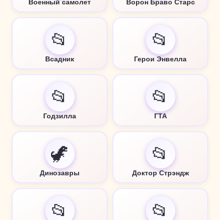
Военный самолет
Ворон Браво Старс
📂
📂
Всадник
Герои Энвелла
📂
📂
Годзилла
ГТА
🦖
📂
Динозавры
Доктор Стрэндж
📂
📂