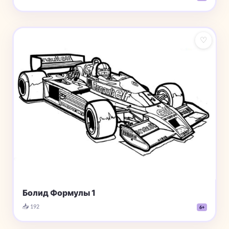
♡
Болид Формулы 1
📥 192
6+