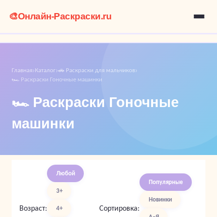
🎨
Онлайн-Раскраски.ru
Главная
Каталог
🚗 Раскраски для мальчиков
›
›
›
🏎️ Раскраски Гоночные машинки
🏎️ Раскраски Гоночные
машинки
Любой
Популярные
3+
Новинки
Возраст:
Сортировка:
4+
А–Я