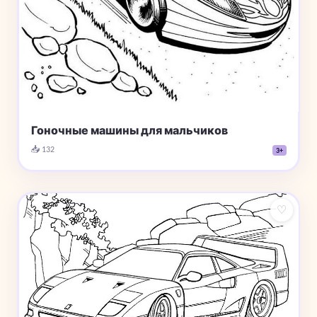
Гоночные машины для мальчиков
📥 132
3+
♡