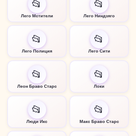
📂
📂
Лего Мстители
Лего Ниндзяго
📂
📂
Лего Полиция
Лего Сити
📂
📂
Леон Браво Старс
Локи
📂
📂
Люди Икс
Макс Браво Старс