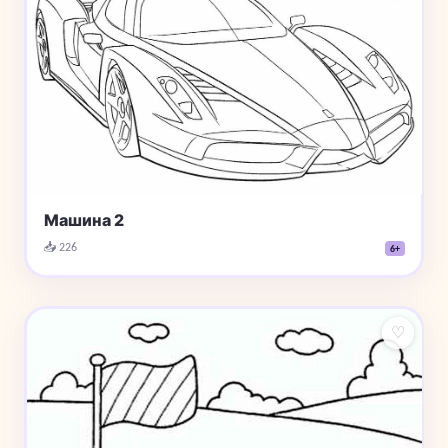
Машина 2
📥 226
6+
♡