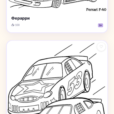
Ферарри
📥 100
5+
♡