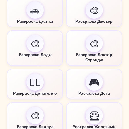
🚗
🎨
Раскраска Джипы
Раскраска Джокер
🎨
🎨
Раскраска Додж
Раскраска Доктор
Стрэндж
🦸‍♂️
🎮
Раскраска Донателло
Раскраска Дота
🎨
🦸
Раскраска Дэдпул
Раскраска Железный