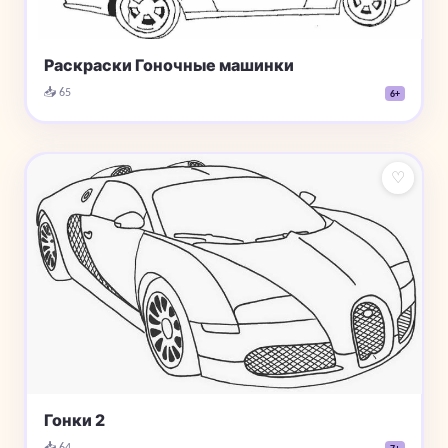
Раскраски Гоночные машинки
📥 65
6+
♡
Гонки 2
📥 64