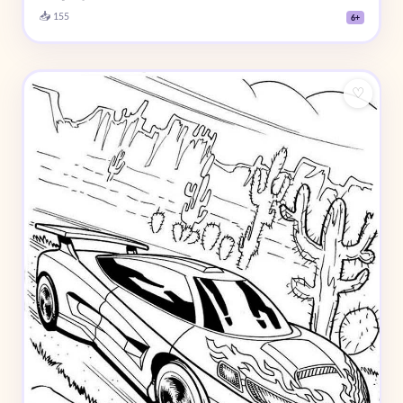
📥 155
6+
♡