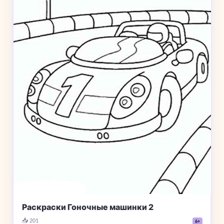
Раскраски Гоночные машинки 2
📥 201
6+