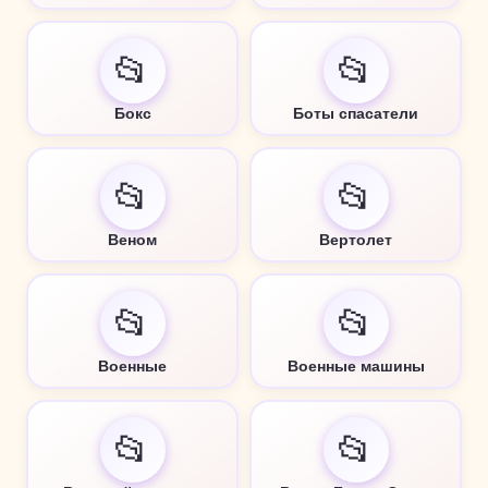
📂
📂
Бокс
Боты спасатели
📂
📂
Веном
Вертолет
📂
📂
Военные
Военные машины
📂
📂