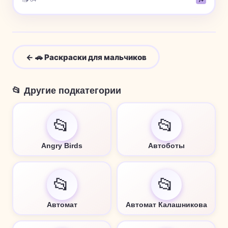
7+
← 🚗 Раскраски для мальчиков
📂 Другие подкатегории
📂
📂
Angry Birds
Автоботы
📂
📂
Автомат
Автомат Калашникова