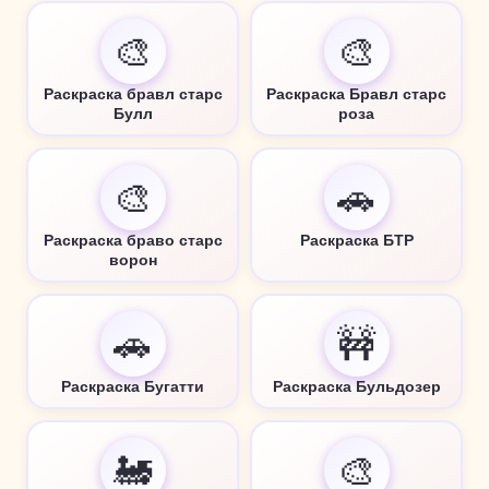
🎨
🎨
Раскраска бравл старс
Раскраска Бравл старс
Булл
роза
🎨
🚗
Раскраска браво старс
Раскраска БТР
ворон
🚗
🚧
Раскраска Бугатти
Раскраска Бульдозер
🚂
🎨