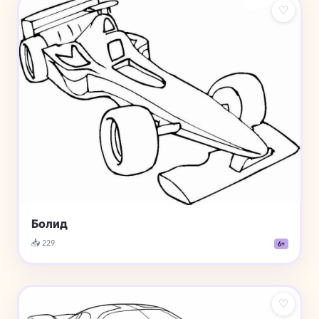
♡
Болид
📥 229
6+
♡