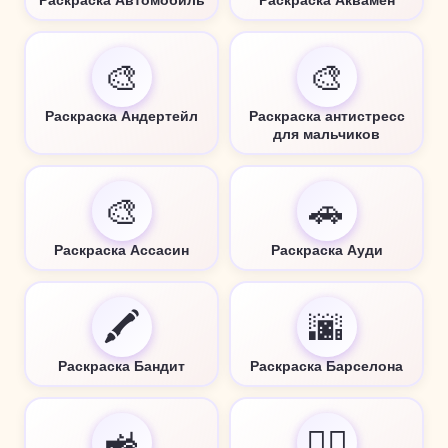
Раскраска Автомобиль
Раскраска Аквамен
🎨
🎨
Раскраска Андертейл
Раскраска антистресс
для мальчиков
🎨
🚗
Раскраска Ассасин
Раскраска Ауди
🖍️
🌆
Раскраска Бандит
Раскраска Барселона
🚜
🦸‍♂️