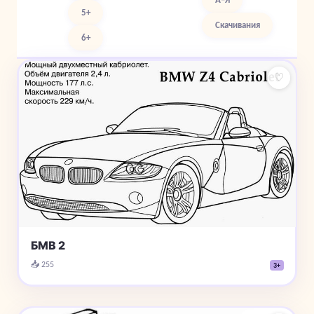
5+
Скачивания
6+
♡
БМВ 2
📥 255
3+