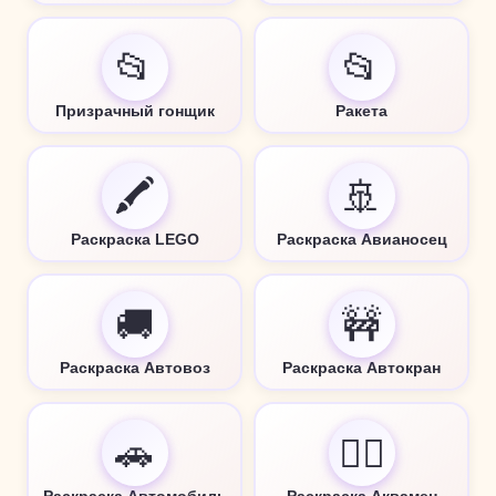
📂
📂
Призрачный гонщик
Ракета
🖍️
🚢
Раскраска LEGO
Раскраска Авианосец
🚚
🚧
Раскраска Автовоз
Раскраска Автокран
🚗
🦸‍♂️