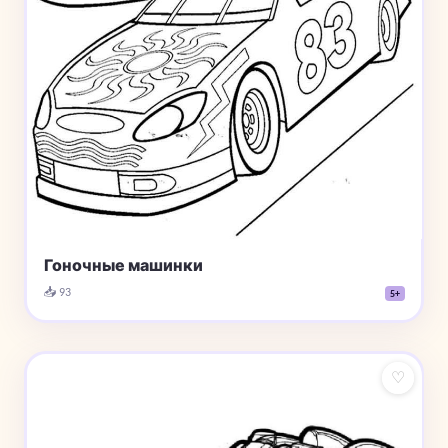
Гоночные машинки
📥 93
5+
♡