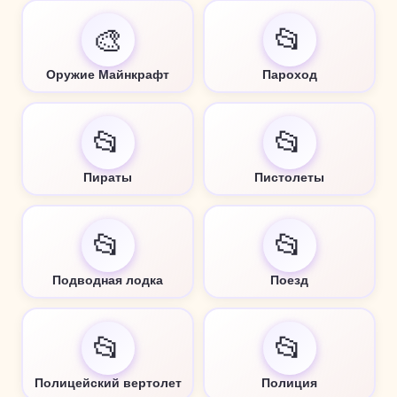
🎨
📂
Оружие Майнкрафт
Пароход
📂
📂
Пираты
Пистолеты
📂
📂
Подводная лодка
Поезд
📂
📂
Полицейский вертолет
Полиция