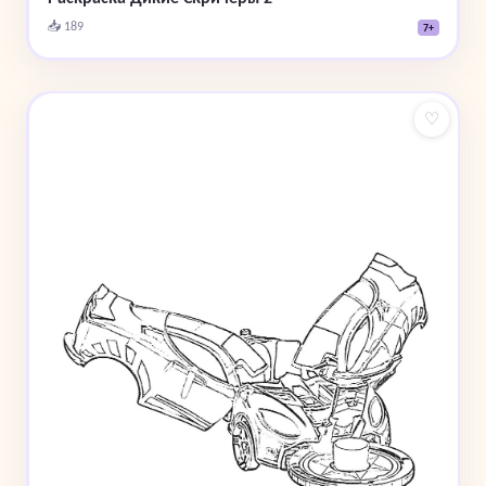
📥 189
7+
♡