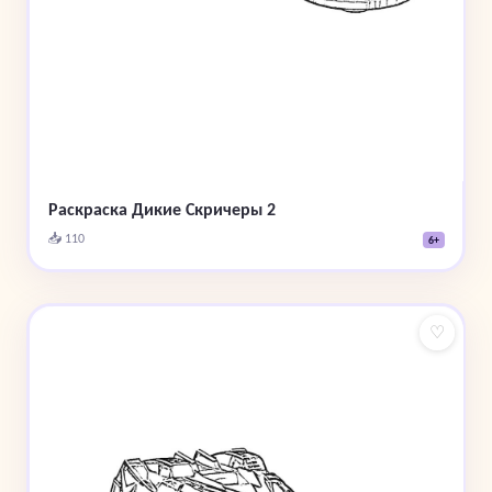
Раскраска Дикие Скричеры 2
📥 110
6+
♡