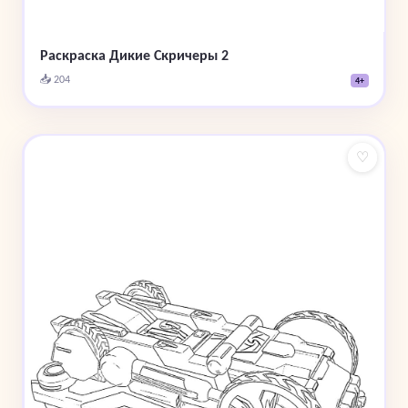
Раскраска Дикие Скричеры 2
📥 204
4+
♡