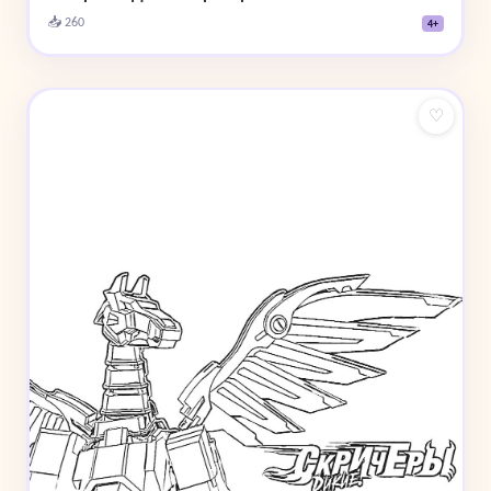
📥 260
4+
♡