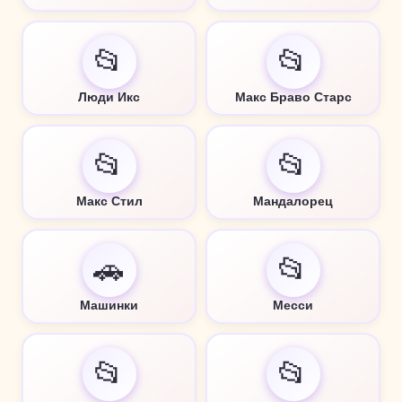
📂
📂
Люди Икс
Макс Браво Старс
📂
📂
Макс Стил
Мандалорец
🚗
📂
Машинки
Месси
📂
📂