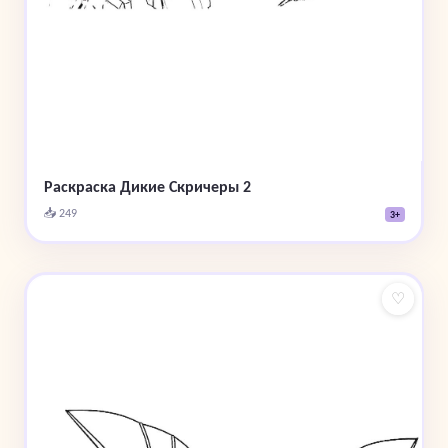
Раскраска Дикие Скричеры 2
📥 249
3+
♡