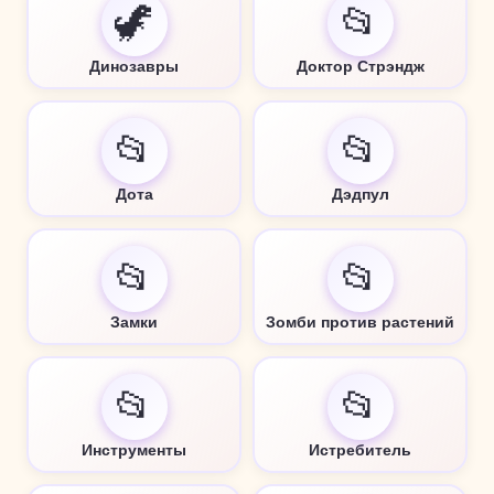
🦖
📂
Динозавры
Доктор Стрэндж
📂
📂
Дота
Дэдпул
📂
📂
Замки
Зомби против растений
📂
📂
Инструменты
Истребитель