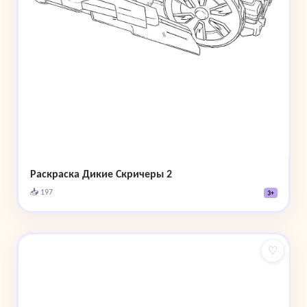
Раскраска Дикие Скричеры 2
📥 197
3+
♡