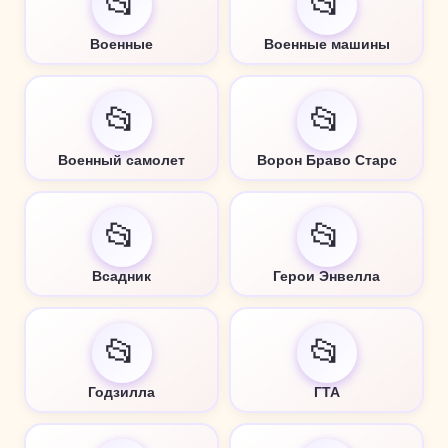
📂
📂
Военные
Военные машины
📂
📂
Военный самолет
Ворон Браво Старс
📂
📂
Всадник
Герои Энвелла
📂
📂
Годзилла
ГТА