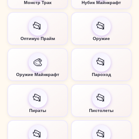
Монстр Трак
Нубик Майнкрафт
📂
📂
Оптимус Прайм
Оружие
🎨
📂
Оружие Майнкрафт
Пароход
📂
📂
Пираты
Пистолеты
📂
📂