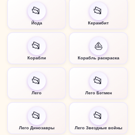
📂
📂
Йода
Керамбит
📂
⛵
Корабли
Корабль раскраска
📂
📂
Лего
Лего Бэтмен
📂
📂
Лего Динозавры
Лего Звездные войны