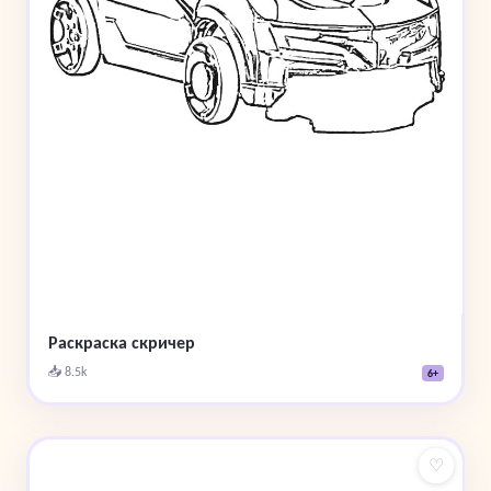
Раскраска скричер
📥 8.5k
6+
♡