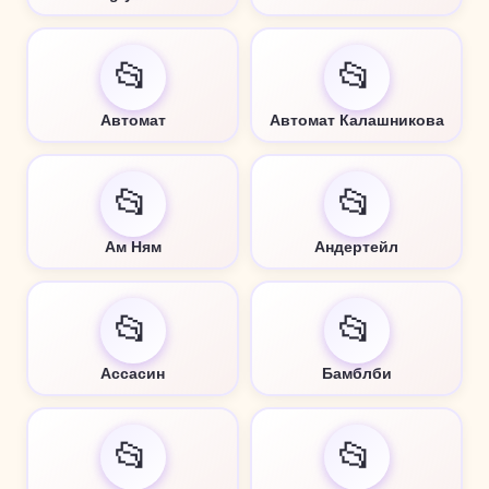
📂
📂
Автомат
Автомат Калашникова
📂
📂
Ам Ням
Андертейл
📂
📂
Ассасин
Бамблби
📂
📂