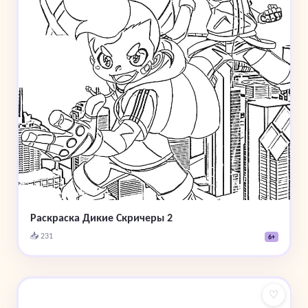
Раскраска Дикие Скричеры 2
📥 231
6+
♡