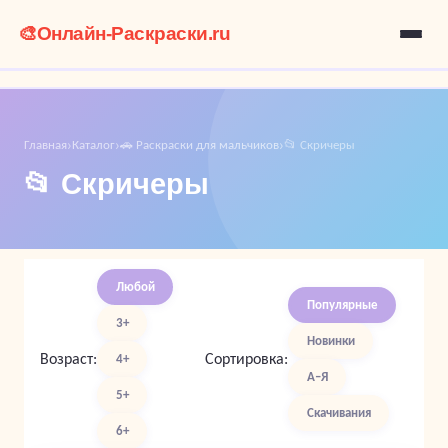
🎨
Онлайн-Раскраски.ru
Главная
Каталог
🚗 Раскраски для мальчиков
📂 Скричеры
›
›
›
📂 Скричеры
Любой
Популярные
3+
Новинки
Возраст:
Сортировка:
4+
А–Я
5+
Скачивания
6+