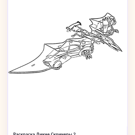
Раскраска Дикие Скричеры 2