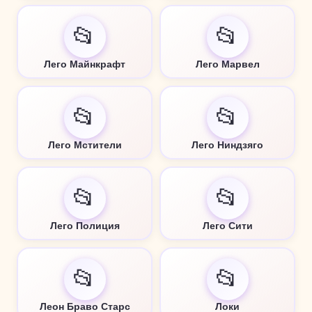
📂
📂
Лего Майнкрафт
Лего Марвел
📂
📂
Лего Мстители
Лего Ниндзяго
📂
📂
Лего Полиция
Лего Сити
📂
📂
Леон Браво Старс
Локи