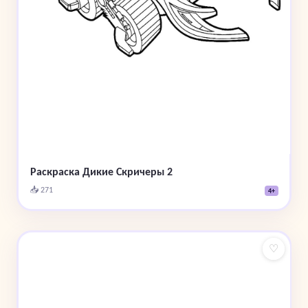
Раскраска Дикие Скричеры 2
📥 271
4+
♡