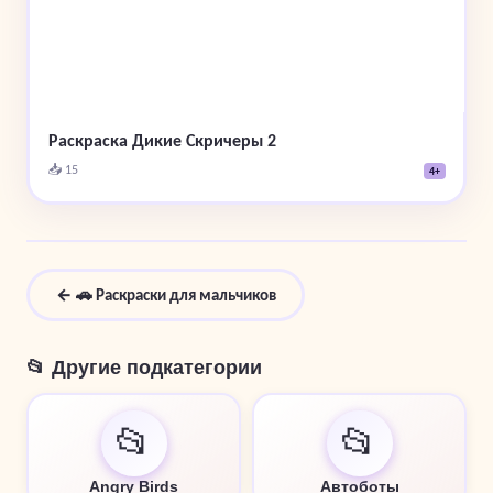
Раскраска Дикие Скричеры 2
📥 15
4+
← 🚗 Раскраски для мальчиков
📂 Другие подкатегории
📂
📂
Angry Birds
Автоботы